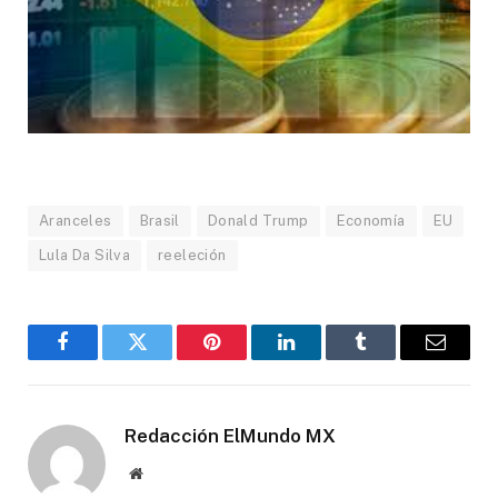
Aranceles
Brasil
Donald Trump
Economía
EU
Lula Da Silva
reeleción
Facebook
Gorjeo
Pinterest
LinkedIn
Tumblr
Correo
electró
Redacción ElMundo MX
Sitio
web