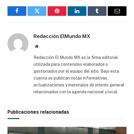
Facebook
Gorjeo
Pinterest
LinkedIn
Tumblr
Correo
electró
Redacción ElMundo MX
Sitio
web
Redacción El Mundo MX es la firma editorial
utilizada para contenidos elaborados o
gestionados por el equipo del sitio. Bajo esta
cuenta se publican notas informativas,
actualizaciones y materiales de interés general
relacionados con la agenda nacional y local.
Publicaciones relacionadas