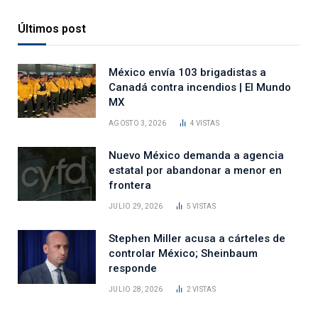
Últimos post
México envía 103 brigadistas a
Canadá contra incendios | El Mundo
MX
AGOSTO 3, 2026
4
VISTAS
Nuevo México demanda a agencia
estatal por abandonar a menor en
frontera
JULIO 29, 2026
5
VISTAS
Stephen Miller acusa a cárteles de
controlar México; Sheinbaum
responde
JULIO 28, 2026
2
VISTAS