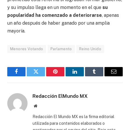
y su impulso llega en un momento en el que
su
popularidad ha comenzado a deteriorarse
, apenas
un año después de haber ganado por una amplia
mayoría.
Menores Votando
Parlamento
Reino Unido
Facebook
Gorjeo
Pinterest
LinkedIn
Tumblr
Correo
electró
Redacción ElMundo MX
Sitio
web
Redacción El Mundo MX es la firma editorial
utilizada para contenidos elaborados o
gestionados por el equipo del sitio. Bajo esta