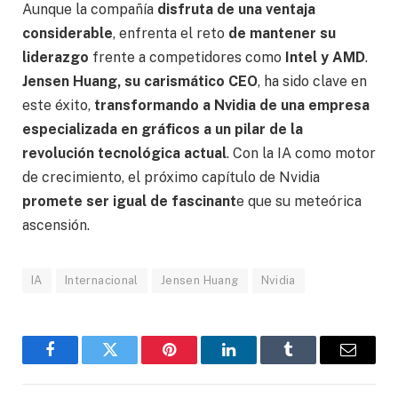
Aunque la compañía
disfruta de una ventaja
considerable
, enfrenta el reto
de mantener su
liderazgo
frente a competidores como
Intel y AMD
.
Jensen Huang, su carismático CEO
, ha sido clave en
este éxito,
transformando a Nvidia de una empresa
especializada en gráficos a un pilar de la
revolución tecnológica actual
. Con la IA como motor
de crecimiento, el próximo capítulo de Nvidia
promete ser igual de fascinant
e que su meteórica
ascensión.
IA
Internacional
Jensen Huang
Nvidia
Facebook
Gorjeo
Pinterest
LinkedIn
Tumblr
Correo
electró