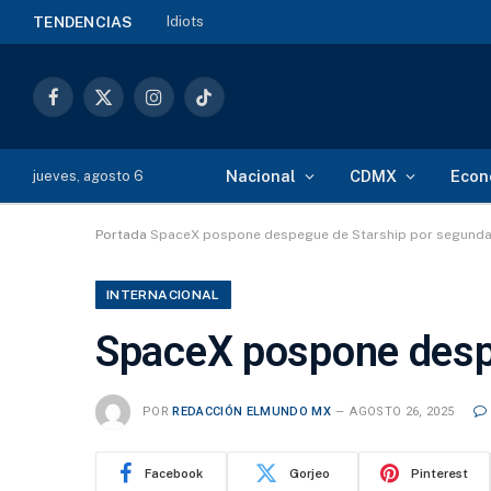
Idiots
TENDENCIAS
Facebook
X
Instagram
TikTok
(Twitter)
Nacional
CDMX
Econ
jueves, agosto 6
Portada
SpaceX pospone despegue de Starship por segunda
INTERNACIONAL
SpaceX pospone desp
POR
REDACCIÓN ELMUNDO MX
AGOSTO 26, 2025
Facebook
Gorjeo
Pinterest