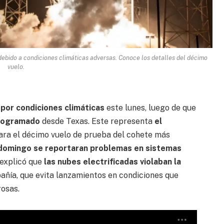
ebido a condiciones climáticas adversas. Conoce los detalles del décimo
vuelo.
por condiciones climáticas
este lunes, luego de que
programado
desde Texas. Este representa
el
ara el décimo vuelo de prueba del cohete más
 domingo se reportaran problemas en sistemas
explicó que
las nubes electrificadas violaban la
añía, que evita lanzamientos en condiciones que
rosas.