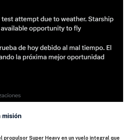
a misión
el propulsor Super Heavy en un vuelo integral que