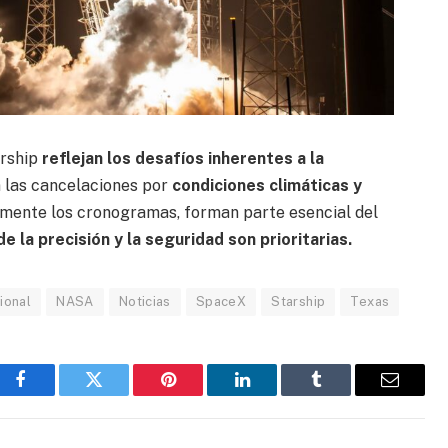
arship
reflejan los desafíos inherentes a la
en las cancelaciones por
condiciones climáticas y
mente los cronogramas, forman parte esencial del
e la precisión y la seguridad son prioritarias.
ional
NASA
Noticias
SpaceX
Starship
Texas
Facebook
Gorjeo
Pinterest
LinkedIn
Tumblr
Correo
electrón