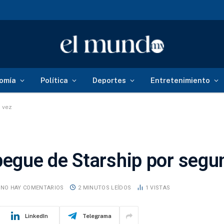
omía
Política
Deportes
Entretenimiento
 vez
egue de Starship por segu
NO HAY COMENTARIOS
2 MINUTOS LEÍDOS
1
VISTAS
LinkedIn
Telegrama