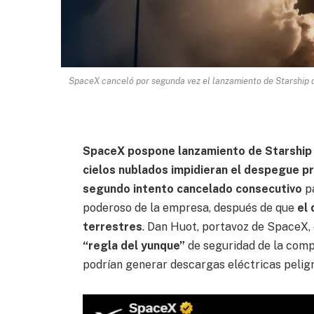
SpaceX canceló por segunda vez el lanzamiento de Starship d
SpaceX pospone lanzamiento de Starship 
cielos nublados impidieran el despegue 
segundo intento cancelado consecutivo
p
poderoso de la empresa, después de que
el
terrestres
. Dan Huot, portavoz de SpaceX, 
“regla del yunque”
de seguridad de la comp
podrían generar descargas eléctricas pelig