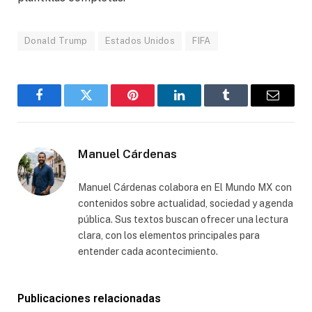
Donald Trump
Estados Unidos
FIFA
Facebook
Gorjeo
Pinterest
LinkedIn
Tumblr
Correo
electró
Manuel Cárdenas
Manuel Cárdenas colabora en El Mundo MX con
contenidos sobre actualidad, sociedad y agenda
pública. Sus textos buscan ofrecer una lectura
clara, con los elementos principales para
entender cada acontecimiento.
Publicaciones relacionadas