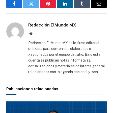
Facebook
Gorjeo
Pinterest
LinkedIn
Tumblr
Correo
electró
Redacción ElMundo MX
Sitio
web
Redacción El Mundo MX es la firma editorial
utilizada para contenidos elaborados o
gestionados por el equipo del sitio. Bajo esta
cuenta se publican notas informativas,
actualizaciones y materiales de interés general
relacionados con la agenda nacional y local.
Publicaciones relacionadas