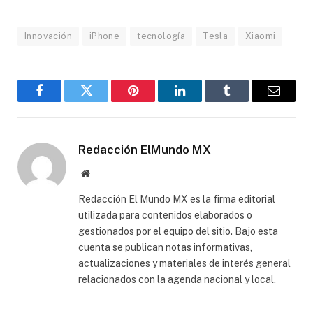
Innovación
iPhone
tecnología
Tesla
Xiaomi
Facebook
Gorjeo
Pinterest
LinkedIn
Tumblr
Correo
electró
Redacción ElMundo MX
Sitio
web
Redacción El Mundo MX es la firma editorial
utilizada para contenidos elaborados o
gestionados por el equipo del sitio. Bajo esta
cuenta se publican notas informativas,
actualizaciones y materiales de interés general
relacionados con la agenda nacional y local.