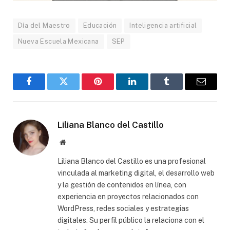
Día del Maestro
Educación
Inteligencia artificial
Nueva Escuela Mexicana
SEP
Facebook
Gorjeo
Pinterest
LinkedIn
Tumblr
Correo
electró
Liliana Blanco del Castillo
Sitio
web
Liliana Blanco del Castillo es una profesional
vinculada al marketing digital, el desarrollo web
y la gestión de contenidos en línea, con
experiencia en proyectos relacionados con
WordPress, redes sociales y estrategias
digitales. Su perfil público la relaciona con el