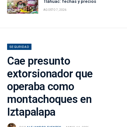
Tláhuac: fechas y precios
AGOSTO 7, 2026
SEGURIDAD
Cae presunto
extorsionador que
operaba como
montachoques en
Iztapalapa