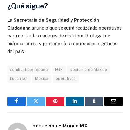
¿Qué sigue?
La
Secretaría de Seguridad y Protección
Ciudadana
anunció que seguirá realizando operativos
para cortar las cadenas de distribución ilegal de
hidrocarburos y proteger los recursos energéticos
del país.
combustible robado
FGR
gobierno de México
huachicol
México
operativos
Facebook
Gorjeo
Pinterest
LinkedIn
Tumblr
Correo
electró
Redacción ElMundo MX