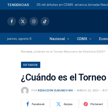
35 mil árboles en CDMX: arranca Jornada Naci
TENDENCIAS
Facebook
X
Instagram
TikTok
(Twitter)
Nacional
CDMX
Econ
jueves, agosto 6
Portada
¿Cuándo es el Torneo Mexicano de Robótica 2025?
ESTADOS
¿Cuándo es el Torneo
POR
REDACCIÓN ELMUNDO MX
MARZO 25, 2025
ACT
Facebook
Gorjeo
Pinterest