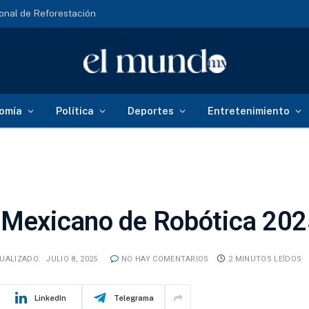
onal de Reforestación
omía
Política
Deportes
Entretenimiento
 Mexicano de Robótica 20
UALIZADO:
JULIO 8, 2025
NO HAY COMENTARIOS
2 MINUTOS LEÍDOS
LinkedIn
Telegrama