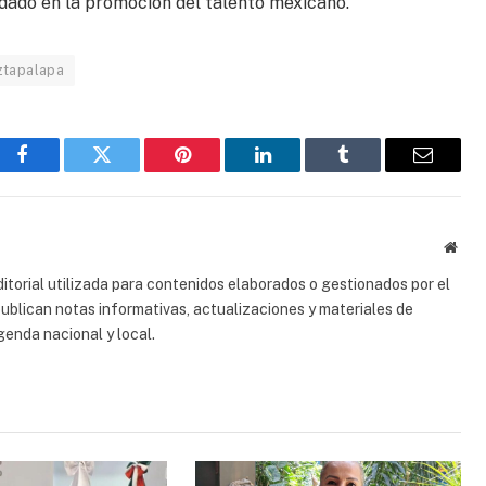
dado en la promoción del talento mexicano.
ztapalapa
Facebook
Gorjeo
Pinterest
LinkedIn
Tumblr
Correo
electrón
Sitio
web
torial utilizada para contenidos elaborados o gestionados por el
 publican notas informativas, actualizaciones y materiales de
genda nacional y local.