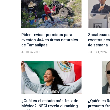
Piden revisar permisos para
Zacatecas d
eventos 4×4 en áreas naturales
eventos pese
de Tamaulipas
de semana
JULIO 26, 2026
JULIO 24, 2026
¿Cuál es el estado más feliz de
¿Quién es R
México? INEGI revela el ranking
presunto fra