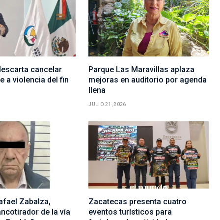
escarta cancelar
Parque Las Maravillas aplaza
 a violencia del fin
mejoras en auditorio por agenda
llena
JULIO 21, 2026
afael Zabalza,
Zacatecas presenta cuatro
ncotirador de la vía
eventos turísticos para