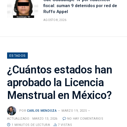
fiscal: suman 9 detenidos por red de
Ruffo Appel
AGOSTO 8, 2026
ESTADOS
¿Cuántos estados han
aprobado la Licencia
Menstrual en México?
POR
CARLOS MENDOZA
MARZO 19, 2025
ACTUALIZADO:
MARZO 13, 2026
NO HAY COMENTARIOS
1 MINUTOS DE LECTURA
7
VISTAS