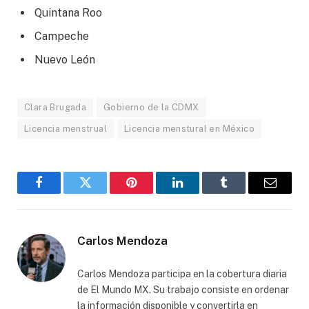
Quintana Roo
Campeche
Nuevo León
Clara Brugada
Gobierno de la CDMX
Licencia menstrual
Licencia menstural en México
Facebook
Gorjeo
Pinterest
LinkedIn
Tumblr
Correo
electró
Carlos Mendoza
Carlos Mendoza participa en la cobertura diaria
de El Mundo MX. Su trabajo consiste en ordenar
la información disponible y convertirla en