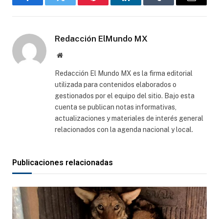
Facebook
Gorjeo
Pinterest
LinkedIn
Tumblr
Correo
electró
Redacción ElMundo MX
Sitio
web
Redacción El Mundo MX es la firma editorial
utilizada para contenidos elaborados o
gestionados por el equipo del sitio. Bajo esta
cuenta se publican notas informativas,
actualizaciones y materiales de interés general
relacionados con la agenda nacional y local.
Publicaciones relacionadas