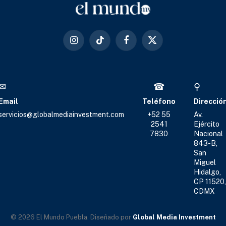
Instagram
TikTok
Facebook
X
(Twitter)
✉
☎
⚲
Email
Teléfono
Direcció
servicios@globalmediainvestment.com
+52 55
Av.
2541
Ejército
7830
Nacional
843-B,
San
Miguel
Hidalgo,
CP 11520,
CDMX
© 2026 El Mundo Puebla. Diseñado por
Global Media Investment