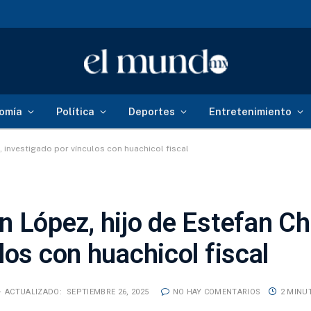
omía
Política
Deportes
Entretenimiento
, investigado por vínculos con huachicol fiscal
 López, hijo de Estefan Ch
los con huachicol fiscal
ACTUALIZADO:
SEPTIEMBRE 26, 2025
NO HAY COMENTARIOS
2 MINU