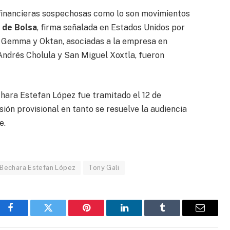
financieras sospechosas como lo son movimientos
 de Bolsa
, firma señalada en Estados Unidos por
s Gemma y Oktan, asociadas a la empresa en
ndrés Cholula y San Miguel Xoxtla, fueron
hara Estefan López fue tramitado el 12 de
ión provisional en tanto se resuelve la audiencia
e.
 Bechara Estefan López
Tony Gali
Facebook
Gorjeo
Pinterest
LinkedIn
Tumblr
Correo