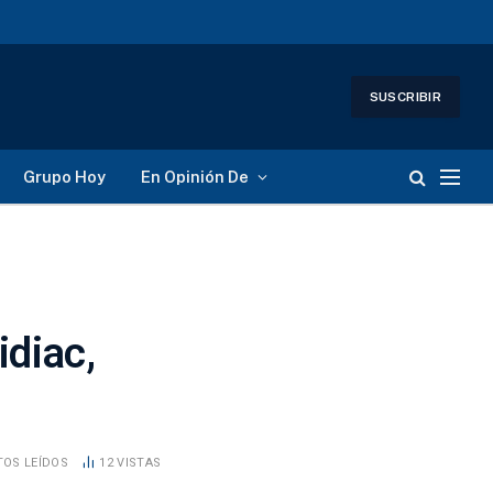
SUSCRIBIR
Grupo Hoy
En Opinión De
idiac,
TOS LEÍDOS
12
VISTAS