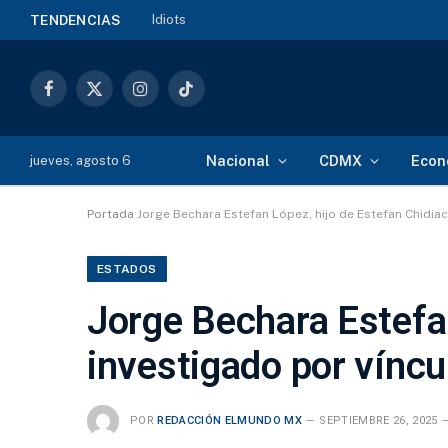
Idiots
TENDENCIAS
Facebook
X
Instagram
TikTok
(Twitter)
Nacional
CDMX
Econ
jueves, agosto 6
Portada
Jorge Bechara Estefan López, hijo de Estefan Chidiac
ESTADOS
Jorge Bechara Estefan
investigado por víncu
POR
REDACCIÓN ELMUNDO MX
SEPTIEMBRE 26, 2025