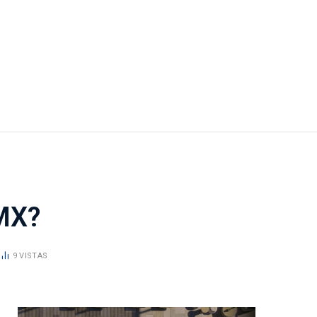
DMX?
9
VISTAS