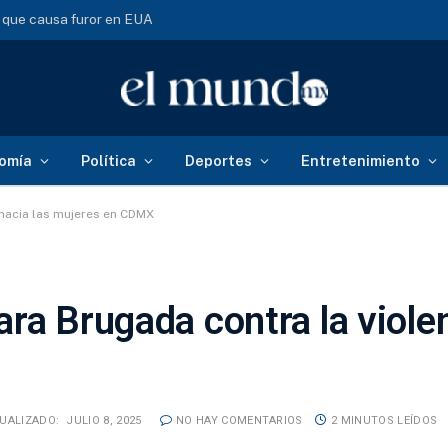
s que causa furor en EUA
omía
Política
Deportes
Entretenimiento
 hacia las mujeres en CDMX
ra Brugada contra la violen
UALIZADO:
JULIO 8, 2025
NO HAY COMENTARIOS
2 MINUTOS LEÍDOS