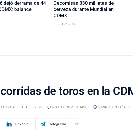
6 dejó derrama de 44
Decomisan 330 mil latas de
CDMX: balance
cerveza durante Mundial en
CDMX
JULIO 22, 2026
 corridas de toros en la C
UALIZADO:
JULIO 8, 2025
NO HAY COMENTARIOS
2 MINUTOS LEÍDOS
LinkedIn
Telegrama