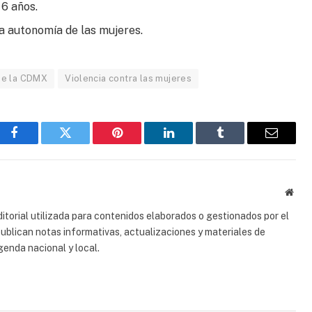
 6 años.
a autonomía de las mujeres.
de la CDMX
Violencia contra las mujeres
Facebook
Gorjeo
Pinterest
LinkedIn
Tumblr
Correo
electrón
Sitio
web
torial utilizada para contenidos elaborados o gestionados por el
 publican notas informativas, actualizaciones y materiales de
genda nacional y local.