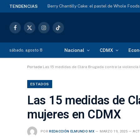
Berry Chantilly Cake: el pastel de Whole Food
TENDENCIAS
Facebook
X
Instagram
TikTok
(Twitter)
Nacional
CDMX
Econ
sábado, agosto 8
Portada
Las 15 medidas de Clara Brugada contra la violencia
ESTADOS
Las 15 medidas de Cla
mujeres en CDMX
POR
REDACCIÓN ELMUNDO MX
MARZO 19, 2025
ACT