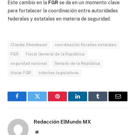
Este cambio en la
FGR
se da en un momento clave
para fortalecer la coordinación entre autoridades
federales y estatales en materia de seguridad.
Claudia Sheinbaum
coordinación fiscalías estatales
FGR
Fiscal General de la República
seguridad nacional
Senado de la República
titular FGR
trámites legislativos
Facebook
Gorjeo
Pinterest
LinkedIn
Tumblr
Correo
electró
Redacción ElMundo MX
Sitio