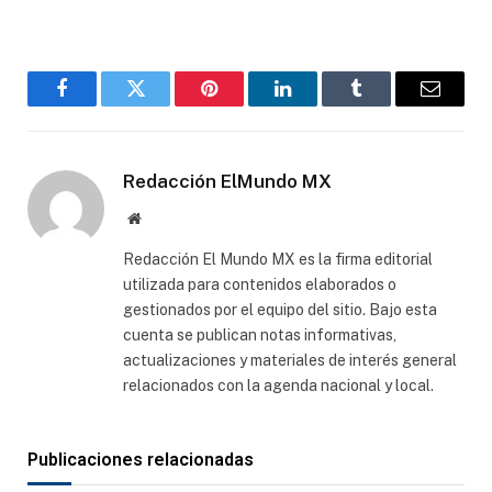
Facebook
Gorjeo
Pinterest
LinkedIn
Tumblr
Correo
electró
Redacción ElMundo MX
Sitio
web
Redacción El Mundo MX es la firma editorial
utilizada para contenidos elaborados o
gestionados por el equipo del sitio. Bajo esta
cuenta se publican notas informativas,
actualizaciones y materiales de interés general
relacionados con la agenda nacional y local.
Publicaciones relacionadas