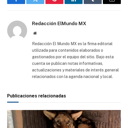
Facebook
Gorjeo
Pinterest
LinkedIn
Tumblr
Correo
electró
Redacción ElMundo MX
Sitio
web
Redacción El Mundo MX es la firma editorial
utilizada para contenidos elaborados o
gestionados por el equipo del sitio. Bajo esta
cuenta se publican notas informativas,
actualizaciones y materiales de interés general
relacionados con la agenda nacional y local.
Publicaciones relacionadas