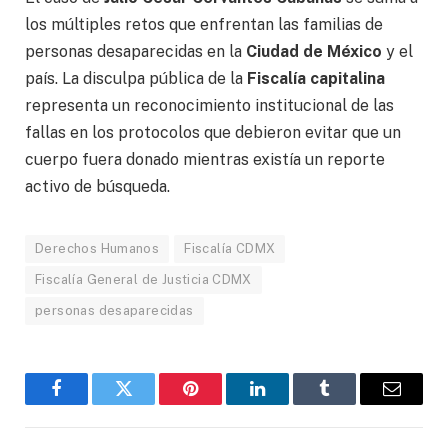
los múltiples retos que enfrentan las familias de
personas desaparecidas en la
Ciudad de México
y el
país. La disculpa pública de la
Fiscalía capitalina
representa un reconocimiento institucional de las
fallas en los protocolos que debieron evitar que un
cuerpo fuera donado mientras existía un reporte
activo de búsqueda.
Derechos Humanos
Fiscalía CDMX
Fiscalía General de Justicia CDMX
personas desaparecidas
Facebook
Gorjeo
Pinterest
LinkedIn
Tumblr
Correo
electró