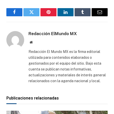
Facebook
Gorjeo
Pinterest
LinkedIn
Tumblr
Correo
electró
Redacción ElMundo MX
Sitio
web
Redacción El Mundo MX es la firma editorial
utilizada para contenidos elaborados o
gestionados por el equipo del sitio. Bajo esta
cuenta se publican notas informativas,
actualizaciones y materiales de interés general
relacionados con la agenda nacional y local.
Publicaciones relacionadas