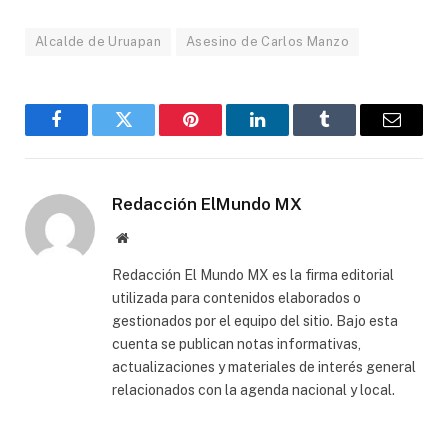
Alcalde de Uruapan
Asesino de Carlos Manzo
Facebook
Gorjeo
Pinterest
LinkedIn
Tumblr
Correo
electró
Redacción ElMundo MX
Sitio
web
Redacción El Mundo MX es la firma editorial
utilizada para contenidos elaborados o
gestionados por el equipo del sitio. Bajo esta
cuenta se publican notas informativas,
actualizaciones y materiales de interés general
relacionados con la agenda nacional y local.