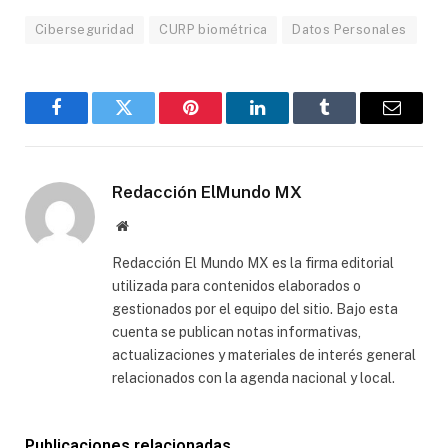
Ciberseguridad
CURP biométrica
Datos Personales
Facebook
Gorjeo
Pinterest
LinkedIn
Tumblr
Correo
electró
Redacción ElMundo MX
Sitio
web
Redacción El Mundo MX es la firma editorial
utilizada para contenidos elaborados o
gestionados por el equipo del sitio. Bajo esta
cuenta se publican notas informativas,
actualizaciones y materiales de interés general
relacionados con la agenda nacional y local.
Publicaciones relacionadas