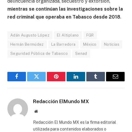
delincuencia organizada, secuestro y extorsión,
mientras se continúan las investigaciones sobre la
red criminal que operaba en Tabasco desde 2018
.
Adán Augusto López
El Altiplano
FGR
Hernán Bermúdez
La Barredora
México
Noticias
Seguridad Pública de Tabasco
Senad
Facebook
Gorjeo
Pinterest
LinkedIn
Tumblr
Correo
electró
Redacción ElMundo MX
Sitio
web
Redacción El Mundo MX es la firma editorial
utilizada para contenidos elaborados o