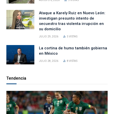
AGOSTO 6, 2026
5
VISTAS
Ataque a Karely Ruiz en Nuevo León:
investigan presunto intento de
secuestro tras violenta irrupción en
su domicilio
JULIO 29, 2026
5
VISTAS
La cortina de humo también gobierna
en México
JULIO 28, 2026
8
VISTAS
Tendencia