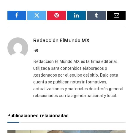
Facebook
Gorjeo
Pinterest
LinkedIn
Tumblr
Correo
electró
Redacción ElMundo MX
Sitio
web
Redacción El Mundo MX es la firma editorial
utilizada para contenidos elaborados o
gestionados por el equipo del sitio. Bajo esta
cuenta se publican notas informativas,
actualizaciones y materiales de interés general
relacionados con la agenda nacional y local.
Publicaciones relacionadas