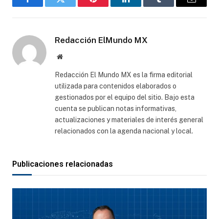
Facebook
Gorjeo
Pinterest
LinkedIn
Tumblr
Correo
electró
Redacción ElMundo MX
Sitio
web
Redacción El Mundo MX es la firma editorial
utilizada para contenidos elaborados o
gestionados por el equipo del sitio. Bajo esta
cuenta se publican notas informativas,
actualizaciones y materiales de interés general
relacionados con la agenda nacional y local.
Publicaciones relacionadas