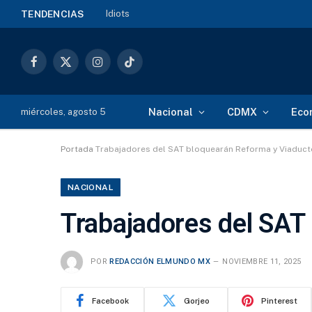
Idiots
TENDENCIAS
Facebook
X
Instagram
TikTok
(Twitter)
Nacional
CDMX
Eco
miércoles, agosto 5
Portada
Trabajadores del SAT bloquearán Reforma y Viaduc
NACIONAL
Trabajadores del SA
POR
REDACCIÓN ELMUNDO MX
NOVIEMBRE 11, 2025
Facebook
Gorjeo
Pinterest