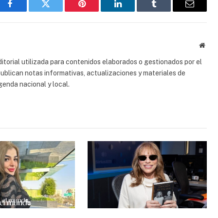
Facebook
Gorjeo
Pinterest
LinkedIn
Tumblr
Correo
electrón
Sitio
web
torial utilizada para contenidos elaborados o gestionados por el
 publican notas informativas, actualizaciones y materiales de
genda nacional y local.