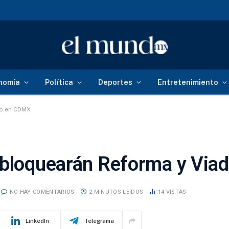
nomía
Política
Deportes
Entretenimiento
to en CDMX
T bloquearán Reforma y Vi
NO HAY COMENTARIOS
2 MINUTOS LEÍDOS
14
VISTAS
LinkedIn
Telegrama