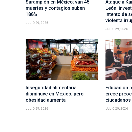
Sarampión en México: van 45
Ataque a Ka
muertes y contagios suben
León: inves
188%
intento de s
violenta irr
JULIO 29, 2026
JULIO 29, 2026
Inseguridad alimentaria
Educación p
disminuye en México, pero
crece preoc
obesidad aumenta
ciudadanos
JULIO 29, 2026
JULIO 29, 2026