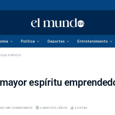
omía
Política
Deportes
Entretenimiento
cluye a México
 mayor espíritu emprendedo
NO HAY COMENTARIOS
2 MINUTOS LEÍDOS
2
VISTAS