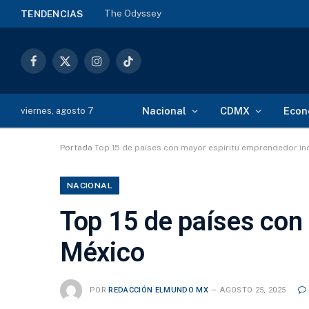
The Odyssey
TENDENCIAS
Facebook
X
Instagram
TikTok
(Twitter)
Nacional
CDMX
Econ
viernes, agosto 7
Portada
Top 15 de países con mayor espíritu emprendedor in
NACIONAL
Top 15 de países con
México
POR
REDACCIÓN ELMUNDO MX
AGOSTO 25, 2025