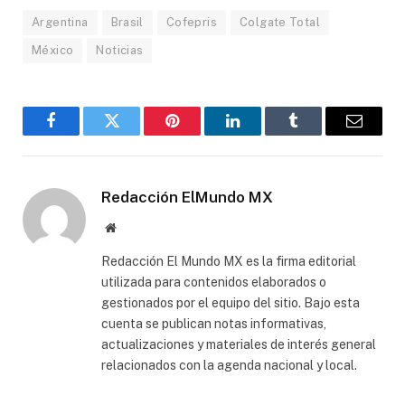
Argentina
Brasil
Cofepris
Colgate Total
México
Noticias
Facebook
Gorjeo
Pinterest
LinkedIn
Tumblr
Correo
electró
Redacción ElMundo MX
Sitio
web
Redacción El Mundo MX es la firma editorial
utilizada para contenidos elaborados o
gestionados por el equipo del sitio. Bajo esta
cuenta se publican notas informativas,
actualizaciones y materiales de interés general
relacionados con la agenda nacional y local.