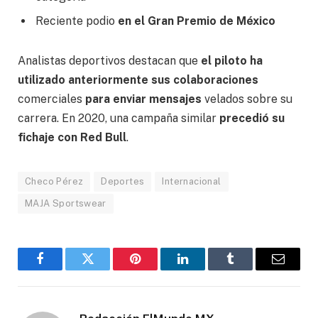
Reciente podio
en el Gran Premio de México
Analistas deportivos destacan que
el piloto ha
utilizado anteriormente sus colaboraciones
comerciales
para enviar mensajes
velados sobre su
carrera. En 2020, una campaña similar
precedió su
fichaje con Red Bull
.
Checo Pérez
Deportes
Internacional
MAJA Sportswear
Facebook
Gorjeo
Pinterest
LinkedIn
Tumblr
Correo
electró