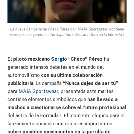
La nueva campaña de Checo Pérez con MAJA Sportswear contiene
mensajes que generan interrogantes sobre su futuro en la Fórmula 1.
El piloto mexicano
Sergio
“Checo” Pérez
ha
generado intensos debates en el mundo del
automovilismo
con su última colaboración
publicitaria
. La campaña
“Nunca dejes de ser tú”
para
MAJA Sportswear
, presentada este martes,
contiene elementos simbólicos que
han llevado a
muchos a cuestionarse sobre el futuro profesional
del astro de la Fórmula 1. El momento elegido para el
lanzamiento coincide con rumores importantes
sobre posibles movimientos en la parrilla de