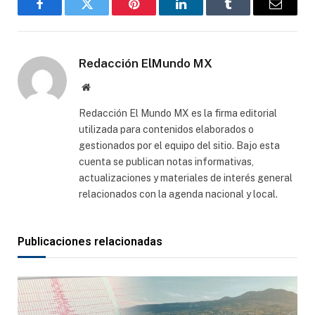
Facebook
Gorjeo
Pinterest
LinkedIn
Tumblr
Correo
electró
Redacción ElMundo MX
Sitio
web
Redacción El Mundo MX es la firma editorial
utilizada para contenidos elaborados o
gestionados por el equipo del sitio. Bajo esta
cuenta se publican notas informativas,
actualizaciones y materiales de interés general
relacionados con la agenda nacional y local.
Publicaciones relacionadas