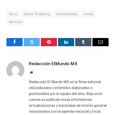
Gaza
Greta Thunberg
Internacional
Israel
Noticias
Facebook
Gorjeo
Pinterest
LinkedIn
Tumblr
Correo
electró
Redacción ElMundo MX
Sitio
web
Redacción El Mundo MX es la firma editorial
utilizada para contenidos elaborados o
gestionados por el equipo del sitio. Bajo esta
cuenta se publican notas informativas,
actualizaciones y materiales de interés general
relacionados con la agenda nacional y local.