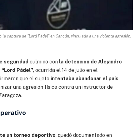
la captura de "Lord Pádel" en Cancún, vinculado a una violenta agresión.
de seguridad
culminó con
la detención de Alejandro
 “Lord Pádel”
, ocurrida el 14 de julio en el
irmaron que el sujeto
intentaba abandonar el país
nizar una agresión física contra un instructor de
Zaragoza.
operativo
nte un torneo deportivo
, quedó documentado en