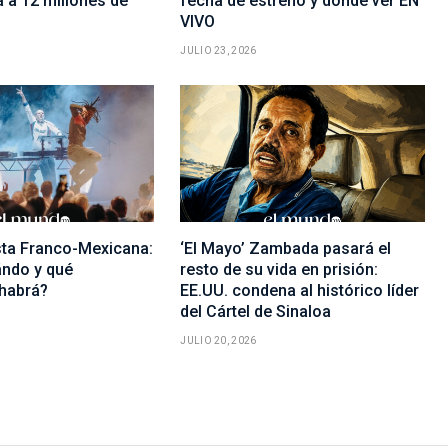
 a 12 millones de
fecha de estreno y dónde ver EN
VIVO
JULIO 23, 2026
sta Franco-Mexicana:
‘El Mayo’ Zambada pasará el
ndo y qué
resto de su vida en prisión:
 habrá?
EE.UU. condena al histórico líder
del Cártel de Sinaloa
JULIO 20, 2026