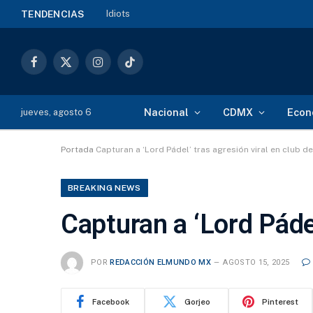
Idiots
TENDENCIAS
Facebook
X
Instagram
TikTok
(Twitter)
Nacional
CDMX
Econ
jueves, agosto 6
Portada
Capturan a ‘Lord Pádel’ tras agresión viral en club d
BREAKING NEWS
Capturan a ‘Lord Pádel
POR
REDACCIÓN ELMUNDO MX
AGOSTO 15, 2025
Facebook
Gorjeo
Pinterest