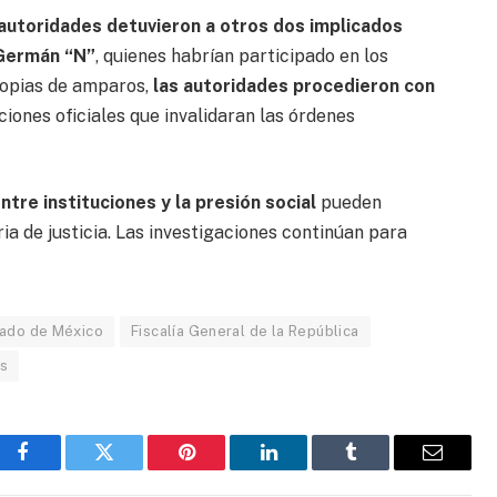
 autoridades detuvieron a otros dos implicados
 Germán “N”
, quienes habrían participado en los
copias de amparos,
las autoridades procedieron con
ciones oficiales que invalidaran las órdenes
ntre instituciones y la presión social
pueden
a de justicia. Las investigaciones continúan para
stado de México
Fiscalía General de la República
as
Facebook
Gorjeo
Pinterest
LinkedIn
Tumblr
Correo