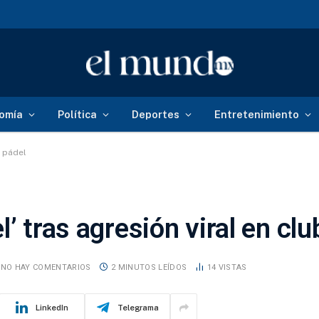
omía
Política
Deportes
Entretenimiento
e pádel
’ tras agresión viral en clu
NO HAY COMENTARIOS
2 MINUTOS LEÍDOS
14
VISTAS
LinkedIn
Telegrama