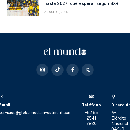
hasta 2027: qué esperar según BX+
AGOSTO 6, 2026
Instagram
TikTok
Facebook
X
(Twitter)
✉
☎
⚲
Email
Teléfono
Direcció
servicios@globalmediainvestment.com
+52 55
Av.
2541
Ejército
7830
Nacional
843-B,