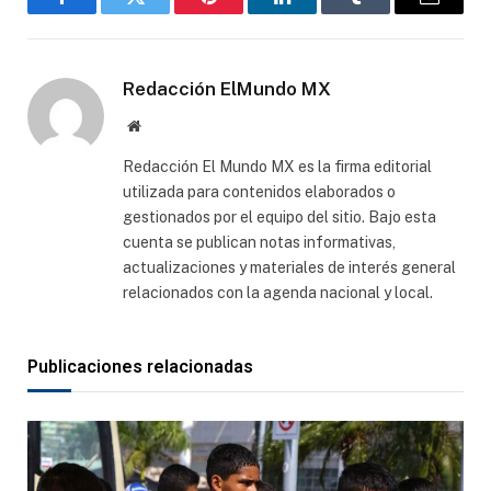
Facebook
Gorjeo
Pinterest
LinkedIn
Tumblr
Correo
electró
Redacción ElMundo MX
Sitio
web
Redacción El Mundo MX es la firma editorial
utilizada para contenidos elaborados o
gestionados por el equipo del sitio. Bajo esta
cuenta se publican notas informativas,
actualizaciones y materiales de interés general
relacionados con la agenda nacional y local.
Publicaciones relacionadas