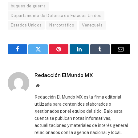
buques de guerra
Departamento de Defensa de Estados Unidos
Estados Unidos
Narcotráfico
Venezuela
Facebook
Gorjeo
Pinterest
LinkedIn
Tumblr
Correo
electró
Redacción ElMundo MX
Sitio
web
Redacción El Mundo MX es la firma editorial
utilizada para contenidos elaborados o
gestionados por el equipo del sitio. Bajo esta
cuenta se publican notas informativas,
actualizaciones y materiales de interés general
relacionados con la agenda nacional y local.