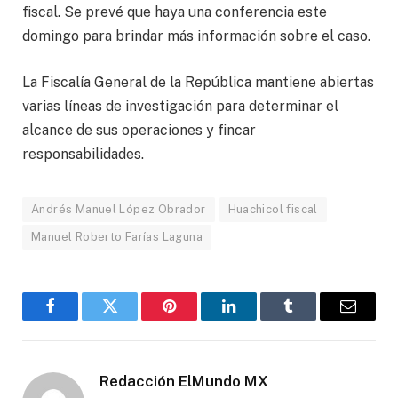
fiscal. Se prevé que haya una conferencia este
domingo para brindar más información sobre el caso.
La Fiscalía General de la República mantiene abiertas
varias líneas de investigación para determinar el
alcance de sus operaciones y fincar
responsabilidades.
Andrés Manuel López Obrador
Huachicol fiscal
Manuel Roberto Farías Laguna
Facebook
Gorjeo
Pinterest
LinkedIn
Tumblr
Correo
electró
Redacción ElMundo MX