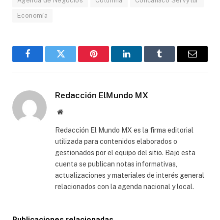
Agenda de Negocios
Columna
Concanaco Servytur
Economía
Facebook
Gorjeo
Pinterest
LinkedIn
Tumblr
Correo
electró
Redacción ElMundo MX
Sitio
web
Redacción El Mundo MX es la firma editorial
utilizada para contenidos elaborados o
gestionados por el equipo del sitio. Bajo esta
cuenta se publican notas informativas,
actualizaciones y materiales de interés general
relacionados con la agenda nacional y local.
Publicaciones relacionadas