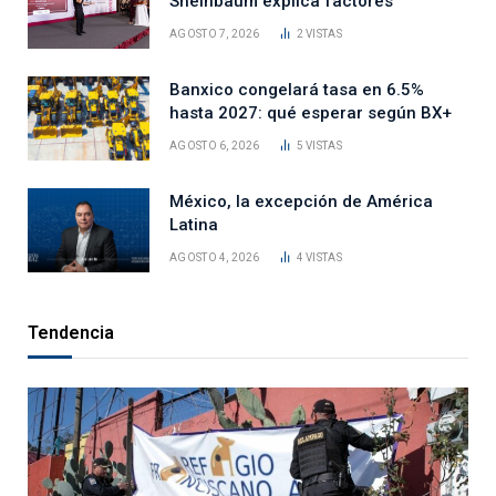
Sheinbaum explica factores
AGOSTO 7, 2026
2
VISTAS
Banxico congelará tasa en 6.5%
hasta 2027: qué esperar según BX+
AGOSTO 6, 2026
5
VISTAS
México, la excepción de América
Latina
AGOSTO 4, 2026
4
VISTAS
Tendencia