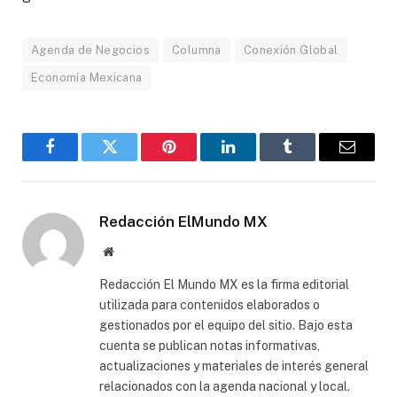
Agenda de Negocios
Columna
Conexión Global
Economía Mexicana
Facebook
Gorjeo
Pinterest
LinkedIn
Tumblr
Correo
electró
Redacción ElMundo MX
Sitio
web
Redacción El Mundo MX es la firma editorial
utilizada para contenidos elaborados o
gestionados por el equipo del sitio. Bajo esta
cuenta se publican notas informativas,
actualizaciones y materiales de interés general
relacionados con la agenda nacional y local.