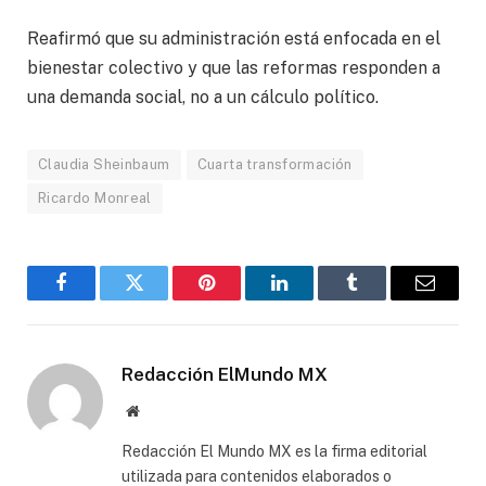
Reafirmó que su administración está enfocada en el
bienestar colectivo y que las reformas responden a
una demanda social, no a un cálculo político.
Claudia Sheinbaum
Cuarta transformación
Ricardo Monreal
Facebook
Gorjeo
Pinterest
LinkedIn
Tumblr
Correo
electró
Redacción ElMundo MX
Sitio
web
Redacción El Mundo MX es la firma editorial
utilizada para contenidos elaborados o