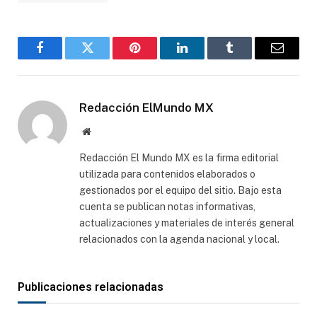
Facebook
Gorjeo
Pinterest
LinkedIn
Tumblr
Correo
electró
Redacción ElMundo MX
Sitio
web
Redacción El Mundo MX es la firma editorial
utilizada para contenidos elaborados o
gestionados por el equipo del sitio. Bajo esta
cuenta se publican notas informativas,
actualizaciones y materiales de interés general
relacionados con la agenda nacional y local.
Publicaciones relacionadas