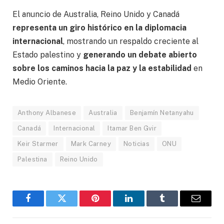
El anuncio de Australia, Reino Unido y Canadá
representa un giro histórico en la diplomacia
internacional
, mostrando un respaldo creciente al
Estado palestino y
generando un debate abierto
sobre los caminos hacia la paz y la estabilidad
en
Medio Oriente.
Anthony Albanese
Australia
Benjamín Netanyahu
Canadá
Internacional
Itamar Ben Gvir
Keir Starmer
Mark Carney
Noticias
ONU
Palestina
Reino Unido
Facebook
Gorjeo
Pinterest
LinkedIn
Tumblr
Correo
electró