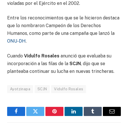
violadas por el Ejército en el 2002.
Entre los reconocimientos que se le hicieron destaca
que lo nombraron Campeón de los Derechos
Humanos, como parte de una campaña que lanzó la
ONU-DH
.
Cuando
Vidulfo Rosales
anunció que evaluaba su
incorporación a las filas de la
SCJN
, dijo que se
planteaba continuar su lucha en nuevas trincheras.
Ayotzinapa
SCJN
Vidulfo Rosales
Facebook
Gorjeo
Pinterest
LinkedIn
Tumblr
Correo
electró