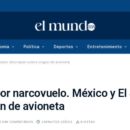
omía
Política
Deportes
Entretenimiento
vador discrepan sobre origen de avioneta
or narcovuelo. México y El
n de avioneta
O HAY COMENTARIOS
2 MINUTOS LEÍDOS
8
VISTAS