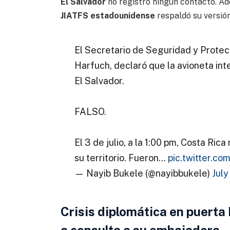
El Salvador
no registró ningún contacto. Ad
JIATFS estadounidense
respaldó su versión
El Secretario de Seguridad y Prote
Harfuch, declaró que la avioneta in
El Salvador.
FALSO.
El 3 de julio, a la 1:00 pm, Costa Ri
su territorio. Fueron…
pic.twitter.
— Nayib Bukele (@nayibbukele)
July
Crisis diplomática en puerta 