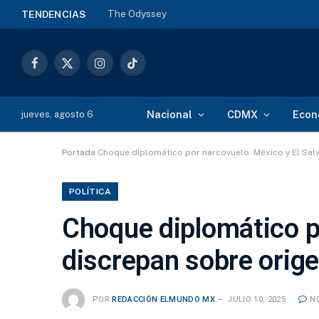
The Odyssey
TENDENCIAS
Facebook
X
Instagram
TikTok
(Twitter)
Nacional
CDMX
Econ
jueves, agosto 6
Portada
Choque diplomático por narcovuelo. México y El Sal
POLÍTICA
Choque diplomático p
discrepan sobre orige
POR
REDACCIÓN ELMUNDO MX
JULIO 10, 2025
N