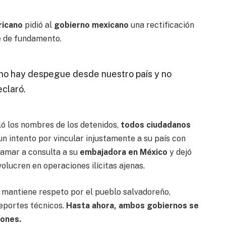
ricano
pidió al
gobierno mexicano
una rectificación
e de fundamento.
 no hay despegue desde nuestro país y no
eclaró.
ó los nombres de los detenidos,
todos ciudadanos
 un intento por vincular injustamente a su país con
lamar a consulta a su
embajadora en México
y dejó
volucren en operaciones ilícitas ajenas.
o
mantiene respeto por el pueblo salvadoreño,
eportes técnicos.
Hasta ahora, ambos gobiernos se
iones.