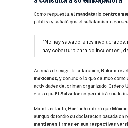
a consulta a su embajadora
Como respuesta, el
mandatario centroame
pública y señaló que el señalamiento carec
“No hay salvadoreños involucrados,
hay cobertura para delincuentes”, d
Además de exigir la aclaración,
Bukele
revel
mexicanos
, y denunció lo que calificó como
actividades del crimen organizado. Ordenó l
claro que
El Salvador
no permitirá que lo in
Mientras tanto,
Harfuch
reiteró que
Méxic
aunque defendió su declaración basada en r
mantienen firmes en sus respectivas vers