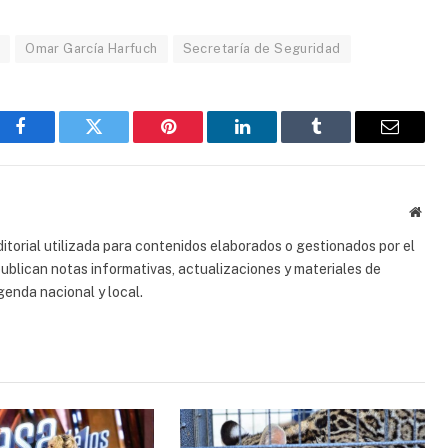
e
Omar García Harfuch
Secretaría de Seguridad
Facebook
Gorjeo
Pinterest
LinkedIn
Tumblr
Correo
electrón
Sitio
web
torial utilizada para contenidos elaborados o gestionados por el
 publican notas informativas, actualizaciones y materiales de
genda nacional y local.