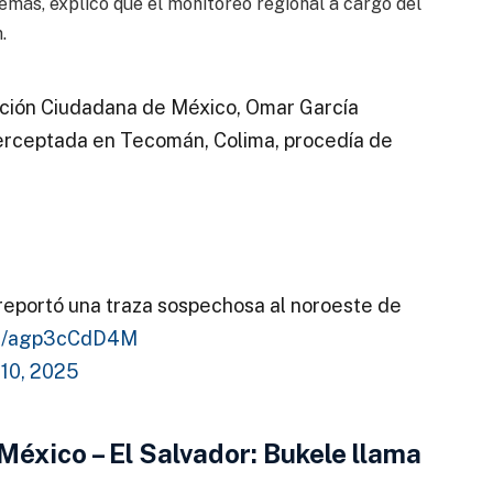
emás, explicó que el monitoreo regional a cargo del
.
cción Ciudadana de México, Omar García
terceptada en Tecomán, Colima, procedía de
ca reportó una traza sospechosa al noroeste de
com/agp3cCdD4M
 10, 2025
México – El Salvador: Bukele llama