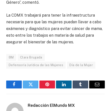
Género”, comentó.
La CDMX trabajará para tener la infraestructura
necesaria para que las mujeres puedan llevar a cabo
exámenes y diagnóstico para evitar cáncer de mama,
esto entre los trabajos en materia de salud para
asegurar el bienestar de las mujeres.
8M
Clara Brugada
Defensoría Jurídica de las Mujeres
Día de la Mujer
Facebook
Gorjeo
Pinterest
LinkedIn
Tumblr
Correo
electró
Redacción ElMundo MX