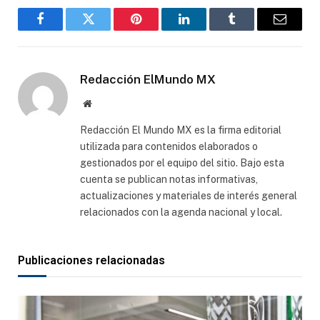
Facebook
Gorjeo
Pinterest
LinkedIn
Tumblr
Correo
electró
Redacción ElMundo MX
Sitio
web
Redacción El Mundo MX es la firma editorial
utilizada para contenidos elaborados o
gestionados por el equipo del sitio. Bajo esta
cuenta se publican notas informativas,
actualizaciones y materiales de interés general
relacionados con la agenda nacional y local.
Publicaciones relacionadas