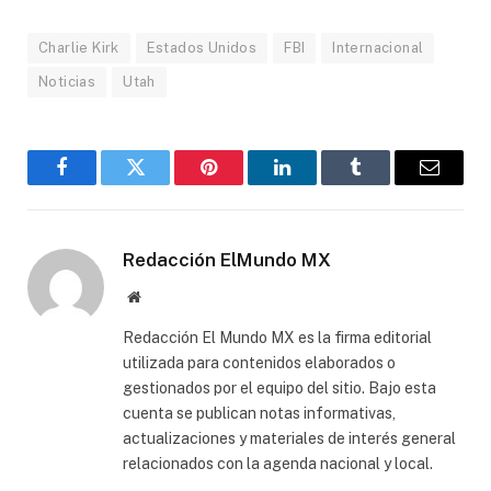
Charlie Kirk
Estados Unidos
FBI
Internacional
Noticias
Utah
Facebook
Gorjeo
Pinterest
LinkedIn
Tumblr
Correo
electró
Redacción ElMundo MX
Sitio
web
Redacción El Mundo MX es la firma editorial
utilizada para contenidos elaborados o
gestionados por el equipo del sitio. Bajo esta
cuenta se publican notas informativas,
actualizaciones y materiales de interés general
relacionados con la agenda nacional y local.