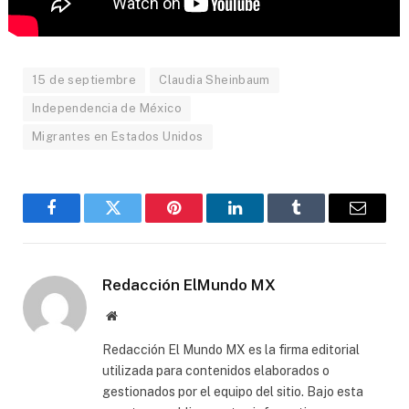
15 de septiembre
Claudia Sheinbaum
Independencia de México
Migrantes en Estados Unidos
Facebook
Gorjeo
Pinterest
LinkedIn
Tumblr
Correo
electró
Redacción ElMundo MX
Sitio
web
Redacción El Mundo MX es la firma editorial
utilizada para contenidos elaborados o
gestionados por el equipo del sitio. Bajo esta