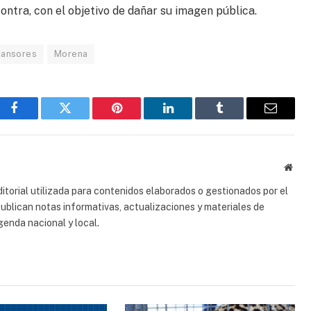
ntra, con el objetivo de dañar su imagen pública.
Sansores
Morena
Facebook
Gorjeo
Pinterest
LinkedIn
Tumblr
Correo
electrón
Sitio
web
torial utilizada para contenidos elaborados o gestionados por el
 publican notas informativas, actualizaciones y materiales de
genda nacional y local.