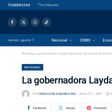
The Odyssey
TENDENCIAS
Facebook
X
Instagram
TikTok
(Twitter)
Nacional
CDMX
Econ
viernes, agosto 7
Portada
La gobernadora Layda Sansores vacaciona en Ámst
NACIONAL
La gobernadora Layd
POR
REDACCIÓN ELMUNDO MX
AGOSTO 7, 2025
Facebook
Gorjeo
Pinterest