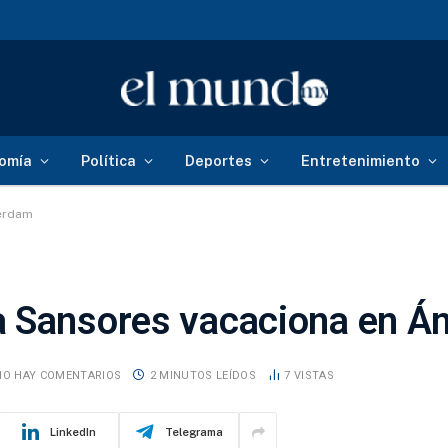
omía
Política
Deportes
Entretenimiento
erdam
a Sansores vacaciona en 
NO HAY COMENTARIOS
2 MINUTOS LEÍDOS
7
VISTAS
LinkedIn
Telegrama