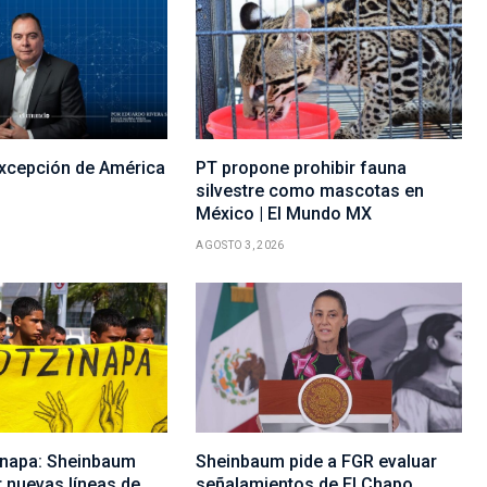
excepción de América
PT propone prohibir fauna
silvestre como mascotas en
México | El Mundo MX
AGOSTO 3, 2026
inapa: Sheinbaum
Sheinbaum pide a FGR evaluar
r nuevas líneas de
señalamientos de El Chapo