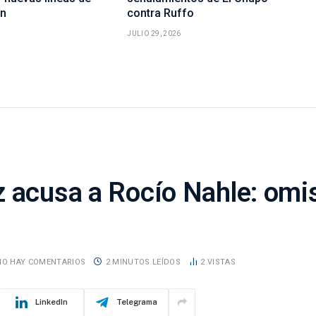
ón
contra Ruffo
JULIO 29, 2026
z acusa a Rocío Nahle: omi
NO HAY COMENTARIOS
2 MINUTOS LEÍDOS
2
VISTAS
LinkedIn
Telegrama