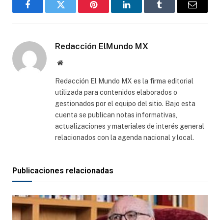
Facebook
Gorjeo
Pinterest
LinkedIn
Tumblr
Correo
electró
Redacción ElMundo MX
Sitio
web
Redacción El Mundo MX es la firma editorial
utilizada para contenidos elaborados o
gestionados por el equipo del sitio. Bajo esta
cuenta se publican notas informativas,
actualizaciones y materiales de interés general
relacionados con la agenda nacional y local.
Publicaciones relacionadas