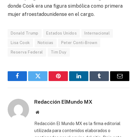
donde Cook era una figura simbólica como primera
mujer afroestadounidense en el cargo.
Donald Trump
Estados Unidos
Internacional
Lisa Cook
Noticias
Peter Conti-Brown
Reserva Federal
Tim Duy
Facebook
Gorjeo
Pinterest
LinkedIn
Tumblr
Correo
electró
Redacción ElMundo MX
Sitio
web
Redacción El Mundo MX es la firma editorial
utilizada para contenidos elaborados o