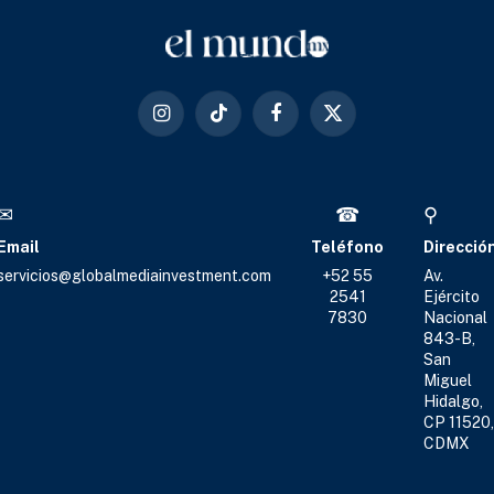
Instagram
TikTok
Facebook
X
(Twitter)
✉
☎
⚲
Email
Teléfono
Direcció
servicios@globalmediainvestment.com
+52 55
Av.
2541
Ejército
7830
Nacional
843-B,
San
Miguel
Hidalgo,
CP 11520,
CDMX