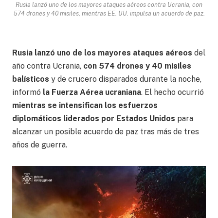
Rusia lanzó uno de los mayores ataques aéreos contra Ucrania, con
574 drones y 40 misiles, mientras EE. UU. impulsa un acuerdo de paz.
Rusia lanzó uno de los mayores ataques aéreos
del
año contra Ucrania,
con 574 drones y 40 misiles
balísticos
y de crucero disparados durante la noche,
informó
la Fuerza Aérea ucraniana
. El hecho ocurrió
mientras se intensifican los esfuerzos
diplomáticos liderados por Estados Unidos
para
alcanzar un posible acuerdo de paz tras más de tres
años de guerra.