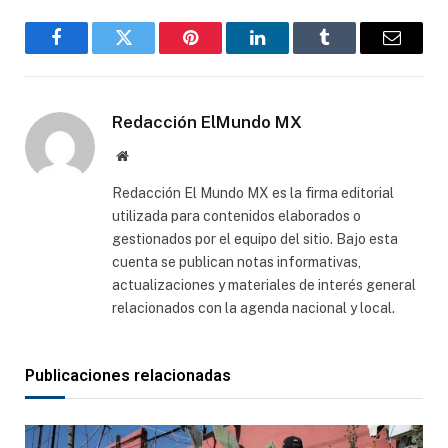
Facebook
Gorjeo
Pinterest
LinkedIn
Tumblr
Correo
electró
Redacción ElMundo MX
Sitio
web
Redacción El Mundo MX es la firma editorial
utilizada para contenidos elaborados o
gestionados por el equipo del sitio. Bajo esta
cuenta se publican notas informativas,
actualizaciones y materiales de interés general
relacionados con la agenda nacional y local.
Publicaciones relacionadas