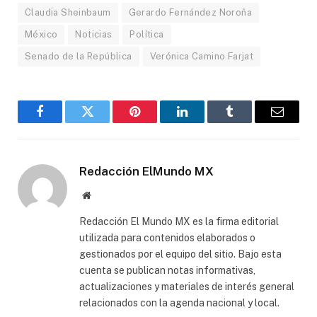
Claudia Sheinbaum
Gerardo Fernández Noroña
México
Noticias
Política
Senado de la República
Verónica Camino Farjat
Facebook
Gorjeo
Pinterest
LinkedIn
Tumblr
Correo
electró
Redacción ElMundo MX
Sitio
web
Redacción El Mundo MX es la firma editorial
utilizada para contenidos elaborados o
gestionados por el equipo del sitio. Bajo esta
cuenta se publican notas informativas,
actualizaciones y materiales de interés general
relacionados con la agenda nacional y local.