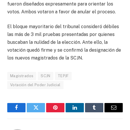
fueron diseñados expresamente para orientar los
votos. Ambos votaron a favor de anular el proceso.
El bloque mayoritario del tribunal consideró débiles
las más de 3 mil pruebas presentadas por quienes
buscaban la nulidad de la elección. Ante ello, la
votación quedó firme y se confirmó la designación de
los nuevos magistrados de la SCJN.
Magistrados
SCJN
TEPJF
Votación del Poder Judicial
Facebook
Gorjeo
Pinterest
LinkedIn
Tumblr
Correo
electró