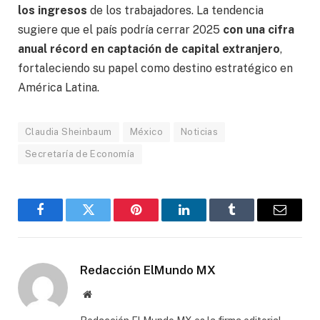
los ingresos
de los trabajadores. La tendencia
sugiere que el país podría cerrar 2025
con una cifra
anual récord en captación de capital extranjero
,
fortaleciendo su papel como destino estratégico en
América Latina.
Claudia Sheinbaum
México
Noticias
Secretaría de Economía
Facebook
Gorjeo
Pinterest
LinkedIn
Tumblr
Correo
electró
Redacción ElMundo MX
Sitio
web