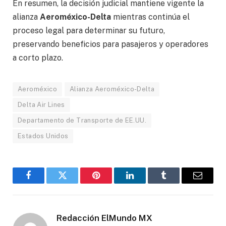
En resumen, la decisión judicial mantiene vigente la
alianza
Aeroméxico-Delta
mientras continúa el
proceso legal para determinar su futuro,
preservando beneficios para pasajeros y operadores
a corto plazo.​
Aeroméxico
Alianza Aeroméxico-Delta
Delta Air Lines
Departamento de Transporte de EE.UU.
Estados Unidos
Facebook
Gorjeo
Pinterest
LinkedIn
Tumblr
Correo
electró
Redacción ElMundo MX