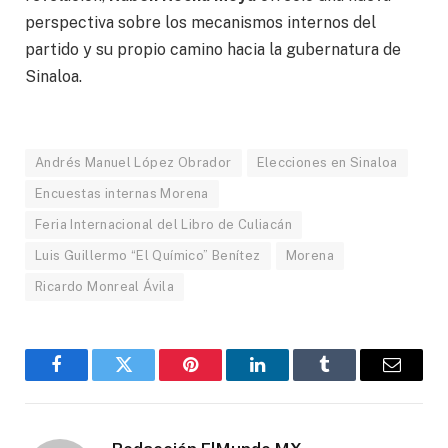
perspectiva sobre los mecanismos internos del
partido y su propio camino hacia la gubernatura de
Sinaloa.
Andrés Manuel López Obrador
Elecciones en Sinaloa
Encuestas internas Morena
Feria Internacional del Libro de Culiacán
Luis Guillermo “El Químico” Benítez
Morena
Ricardo Monreal Ávila
Facebook
Gorjeo
Pinterest
LinkedIn
Tumblr
Correo
electró