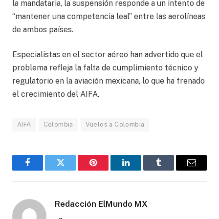
la mandataria, la suspensión responde a un intento de
“mantener una competencia leal” entre las aerolíneas
de ambos países.
Especialistas en el sector aéreo han advertido que el
problema refleja la falta de cumplimiento técnico y
regulatorio en la aviación mexicana, lo que ha frenado
el crecimiento del AIFA.
AIFA
Colombia
Vuelos a Colombia
Facebook
Gorjeo
Pinterest
LinkedIn
Tumblr
Correo
electró
Redacción ElMundo MX