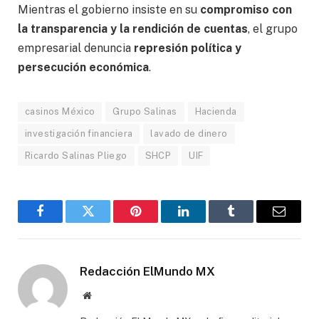
Mientras el gobierno insiste en su
compromiso con
la transparencia y la rendición de cuentas
, el grupo
empresarial denuncia
represión política y
persecución económica
.
casinos México
Grupo Salinas
Hacienda
investigación financiera
lavado de dinero
Ricardo Salinas Pliego
SHCP
UIF
Facebook
Gorjeo
Pinterest
LinkedIn
Tumblr
Correo
electró
Redacción ElMundo MX
Sitio
web