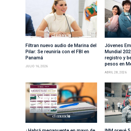
Filtran nuevo audio de Marina del
Jóvenes Em
Pilar: Se reuniría con el FBI en
Mundial 2026
Panamá
registro y b
pesos en M
JULIO 16, 2026
ABRIL 28, 2026
¿Habrá megapuente en mayo de
INM prevé 5