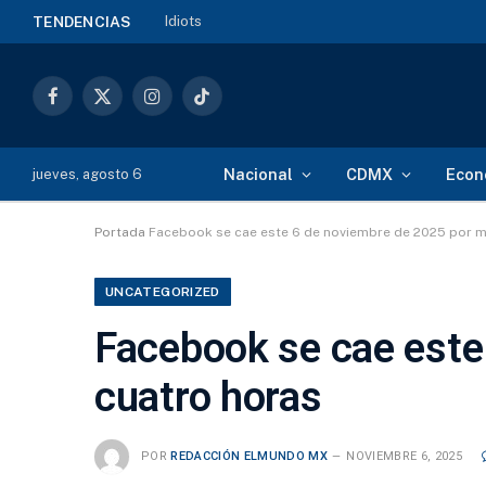
La guerra de los últimos
TENDENCIAS
Facebook
X
Instagram
TikTok
(Twitter)
Nacional
CDMX
Econ
jueves, agosto 6
Portada
Facebook se cae este 6 de noviembre de 2025 por m
UNCATEGORIZED
Facebook se cae este
cuatro horas
POR
REDACCIÓN ELMUNDO MX
NOVIEMBRE 6, 2025