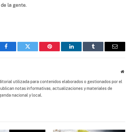
de la gente.
Facebook
Gorjeo
Pinterest
LinkedIn
Tumblr
Correo
electrón
Sitio
web
torial utilizada para contenidos elaborados o gestionados por el
 publican notas informativas, actualizaciones y materiales de
genda nacional y local.