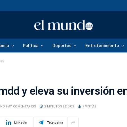
omía
Política
Deportes
Entretenimiento
ico
mdd y eleva su inversión e
NO HAY COMENTARIOS
2 MINUTOS LEÍDOS
7
VISTAS
LinkedIn
Telegrama