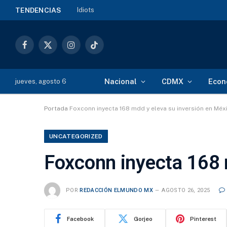
Idiots
TENDENCIAS
Facebook
X
Instagram
TikTok
(Twitter)
Nacional
CDMX
Econ
jueves, agosto 6
Portada
Foxconn inyecta 168 mdd y eleva su inversión en Méx
UNCATEGORIZED
Foxconn inyecta 168 
POR
REDACCIÓN ELMUNDO MX
AGOSTO 26, 2025
Facebook
Gorjeo
Pinterest