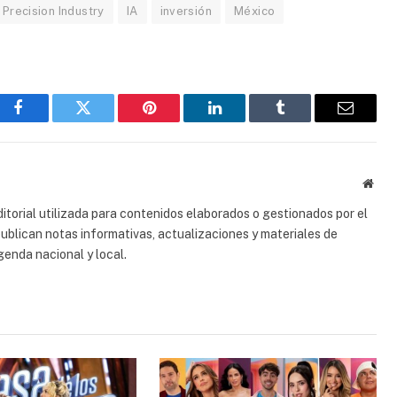
 Precision Industry
IA
inversión
México
Facebook
Gorjeo
Pinterest
LinkedIn
Tumblr
Correo
electrón
Sitio
web
torial utilizada para contenidos elaborados o gestionados por el
 publican notas informativas, actualizaciones y materiales de
genda nacional y local.