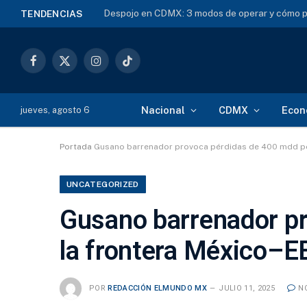
Despojo en CDMX: 3 modos de operar y cómo p
TENDENCIAS
Facebook
X
Instagram
TikTok
(Twitter)
Nacional
CDMX
Econ
jueves, agosto 6
Portada
Gusano barrenador provoca pérdidas de 400 mdd por
UNCATEGORIZED
Gusano barrenador pr
la frontera México–E
POR
REDACCIÓN ELMUNDO MX
JULIO 11, 2025
N