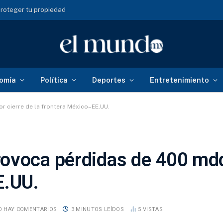
roteger tu propiedad
omía
Política
Deportes
Entretenimiento
 cierre de la frontera México–EE.UU.
ovoca pérdidas de 400 mdd
E.UU.
O HAY COMENTARIOS
3 MINUTOS LEÍDOS
5
VISTAS