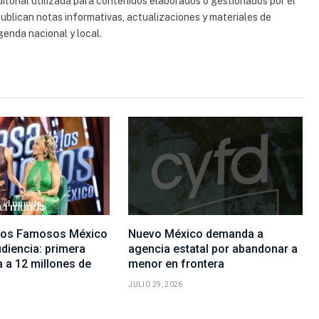
torial utilizada para contenidos elaborados o gestionados por el
 publican notas informativas, actualizaciones y materiales de
genda nacional y local.
 los Famosos México
Nuevo México demanda a
diencia: primera
agencia estatal por abandonar a
 a 12 millones de
menor en frontera
JULIO 29, 2026