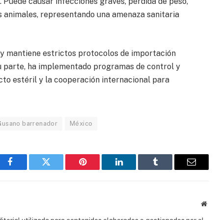
 Puede causar infecciones graves, pérdida de peso,
os animales, representando una amenaza sanitaria
 y mantiene estrictos protocolos de importación
su parte, ha implementado programas de control y
cto estéril y la cooperación internacional para
Gusano barrenador
México
Facebook
Gorjeo
Pinterest
LinkedIn
Tumblr
Correo
electrón
Sitio
web