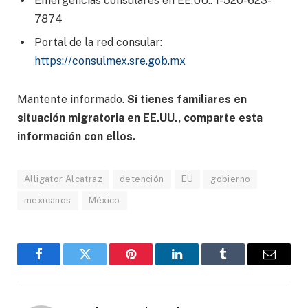
Emergencias consulares en EE.UU.: 1-520-623-
7874
Portal de la red consular:
https://consulmex.sre.gob.mx
Mantente informado.
Si tienes familiares en
situación migratoria en EE.UU., comparte esta
información con ellos.
Alligator Alcatraz
detención
EU
gobierno
mexicanos
México
Facebook
Gorjeo
Pinterest
LinkedIn
Tumblr
Correo
electró