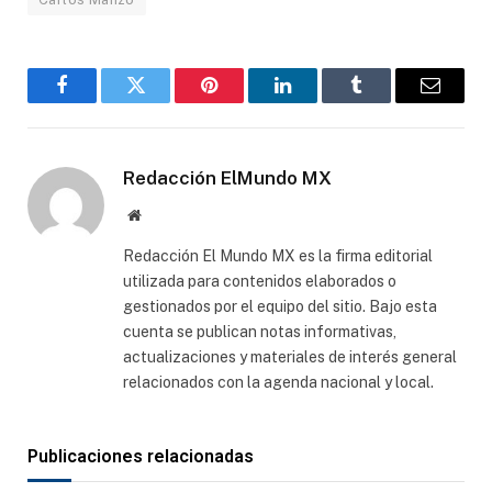
Facebook
Gorjeo
Pinterest
LinkedIn
Tumblr
Correo
electró
Redacción ElMundo MX
Sitio
web
Redacción El Mundo MX es la firma editorial
utilizada para contenidos elaborados o
gestionados por el equipo del sitio. Bajo esta
cuenta se publican notas informativas,
actualizaciones y materiales de interés general
relacionados con la agenda nacional y local.
Publicaciones relacionadas