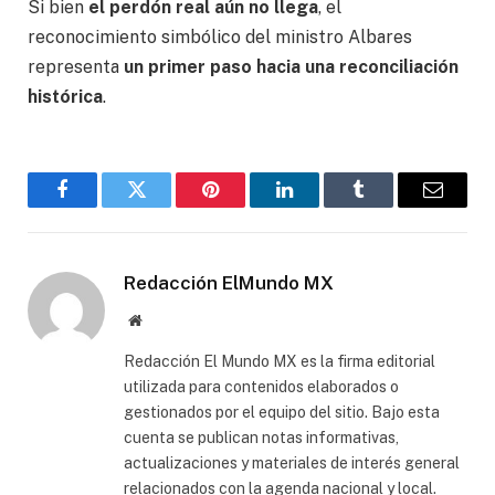
Si bien
el perdón real aún no llega
, el
reconocimiento simbólico del ministro Albares
representa
un primer paso hacia una reconciliación
histórica
.
Facebook
Gorjeo
Pinterest
LinkedIn
Tumblr
Correo
electró
Redacción ElMundo MX
Sitio
web
Redacción El Mundo MX es la firma editorial
utilizada para contenidos elaborados o
gestionados por el equipo del sitio. Bajo esta
cuenta se publican notas informativas,
actualizaciones y materiales de interés general
relacionados con la agenda nacional y local.