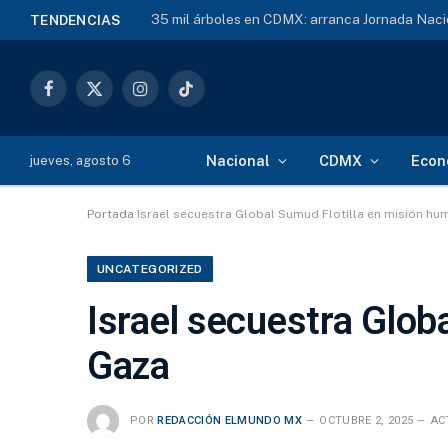
35 mil árboles en CDMX: arranca Jornada Naci
TENDENCIAS
Facebook
X
Instagram
TikTok
(Twitter)
Nacional
CDMX
Econ
jueves, agosto 6
Portada
Israel secuestra Global Sumud Flotilla en misión hu
UNCATEGORIZED
Israel secuestra Glob
Gaza
POR
REDACCIÓN ELMUNDO MX
OCTUBRE 2, 2025
AC