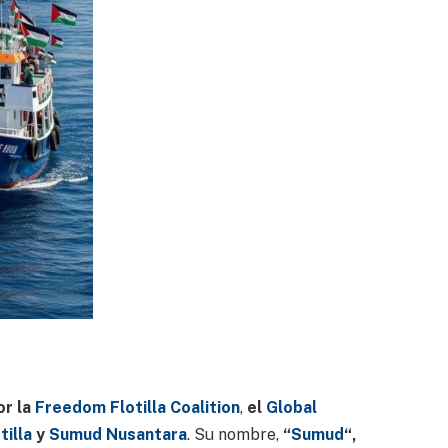
or la
Freedom Flotilla Coalition
,
el
Global
illa
y
Sumud Nusantara
. Su nombre,
“
Sumud
“,