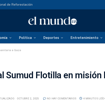
onal de Reforestación
omía
Política
Deportes
Entretenimiento
manitaria a Gaza
al Sumud Flotilla en misión
TUALIZADO:
OCTUBRE 2, 2025
NO HAY COMENTARIOS
4 MINUTOS LEÍ