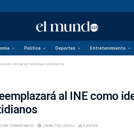
omía
Política
Deportes
Entretenimiento
ación oficial en trámites cotidianos
eemplazará al INE como ide
tidianos
O HAY COMENTARIOS
2 MINUTOS LEÍDOS
4
VISTAS