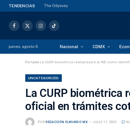
The Odyssey
TENDENCIAS
Facebook
X
Instagram
TikTok
(Twitter)
Nacional
CDMX
Econ
jueves, agosto 6
Portada
La CURP biométrica reemplazará al INE como identific
UNCATEGORIZED
La CURP biométrica r
oficial en trámites co
POR
REDACCIÓN ELMUNDO MX
JULIO 11, 2025
N