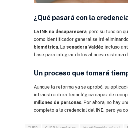
¿Qué pasará con la credencia
La INE no desaparecerá
, pero su función q
como identificador general se irá eliminan
biométrica
. La
senadora Valdéz
incluso an
base para integrar datos al nuevo sistema d
Un proceso que tomará tiem
Aunque la reforma ya se aprobó, su aplicaci
infraestructura tecnológica capaz de recopi
millones de personas
. Por ahora, no hay u
completo a la credencial del
INE
, pero ya c
CURP
CURP biométrica
identificación oficial