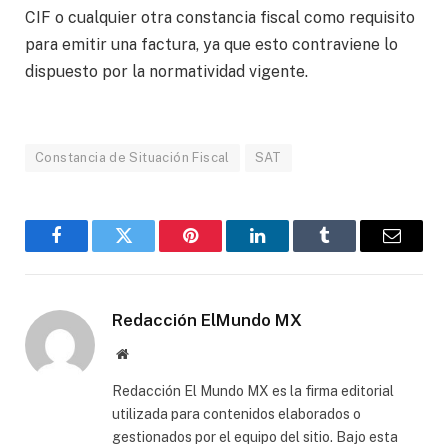
CIF o cualquier otra constancia fiscal como requisito
para emitir una factura, ya que esto contraviene lo
dispuesto por la normatividad vigente.
Constancia de Situación Fiscal
SAT
Facebook
Gorjeo
Pinterest
LinkedIn
Tumblr
Correo
electró
Redacción ElMundo MX
Sitio
web
Redacción El Mundo MX es la firma editorial
utilizada para contenidos elaborados o
gestionados por el equipo del sitio. Bajo esta