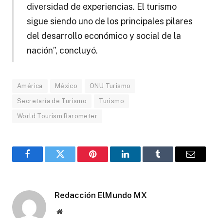
diversidad de experiencias. El turismo
sigue siendo uno de los principales pilares
del desarrollo económico y social de la
nación”, concluyó.
América
México
ONU Turismo
Secretaría de Turismo
Turismo
World Tourism Barometer
Facebook
Gorjeo
Pinterest
LinkedIn
Tumblr
Correo
electró
Redacción ElMundo MX
Sitio