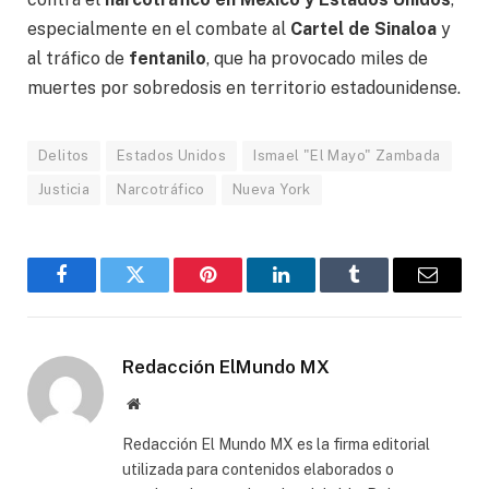
especialmente en el combate al
Cartel de Sinaloa
y
al tráfico de
fentanilo
, que ha provocado miles de
muertes por sobredosis en territorio estadounidense.
Delitos
Estados Unidos
Ismael "El Mayo" Zambada
Justicia
Narcotráfico
Nueva York
Facebook
Gorjeo
Pinterest
LinkedIn
Tumblr
Correo
electró
Redacción ElMundo MX
Sitio
web
Redacción El Mundo MX es la firma editorial
utilizada para contenidos elaborados o