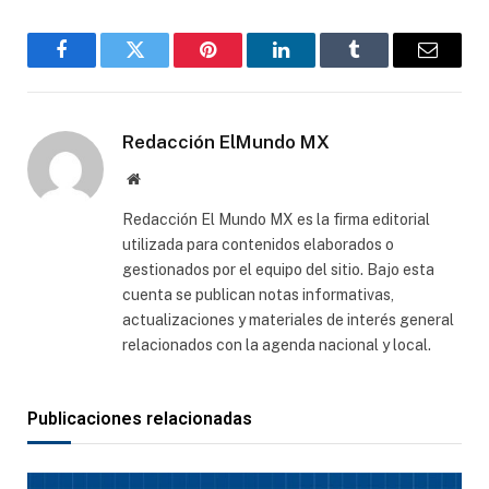
Facebook
Gorjeo
Pinterest
LinkedIn
Tumblr
Correo
electró
Redacción ElMundo MX
Sitio
web
Redacción El Mundo MX es la firma editorial
utilizada para contenidos elaborados o
gestionados por el equipo del sitio. Bajo esta
cuenta se publican notas informativas,
actualizaciones y materiales de interés general
relacionados con la agenda nacional y local.
Publicaciones relacionadas