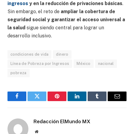
ingresos
y en la reducción de privaciones básicas
.
Sin embargo, el reto de
ampliar la cobertura de
seguridad social y garantizar el acceso universal a
la salud
sigue siendo central para lograr un
desarrollo inclusivo.
condiciones de vida
dinero
Línea de Pobreza por Ingresos
México
nacional
pobreza
Facebook
Gorjeo
Pinterest
LinkedIn
Tumblr
Correo
electró
Redacción ElMundo MX
Sitio