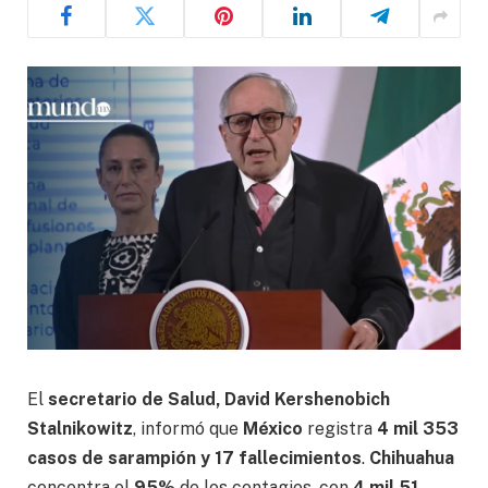
El
secretario de Salud, David Kershenobich
Stalnikowitz
, informó que
México
registra
4 mil 353
casos de sarampión y 17 fallecimientos
.
Chihuahua
concentra el
95%
de los contagios, con
4 mil 51