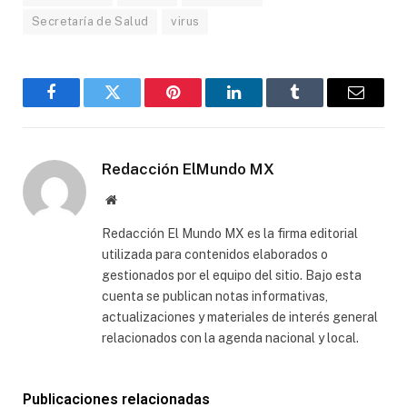
Secretaría de Salud
virus
Facebook
Gorjeo
Pinterest
LinkedIn
Tumblr
Correo
electró
Redacción ElMundo MX
Sitio
web
Redacción El Mundo MX es la firma editorial
utilizada para contenidos elaborados o
gestionados por el equipo del sitio. Bajo esta
cuenta se publican notas informativas,
actualizaciones y materiales de interés general
relacionados con la agenda nacional y local.
Publicaciones relacionadas